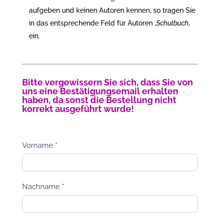
aufgeben und keinen Autoren kennen, so tragen Sie
in das entsprechende Feld für Autoren ‚
Schulbuch
‚
ein.
Bitte vergewissern Sie sich, dass Sie von
uns eine Bestätigungsemail erhalten
haben, da sonst die Bestellung nicht
korrekt ausgeführt wurde!
Anfrage
Vorname
*
I
f
y
o
Nachname
*
u
a
r