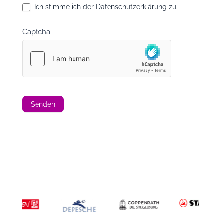
Ich stimme ich der Datenschutzerklärung zu.
d
b
Captcha
l
a
n
k
.
Senden